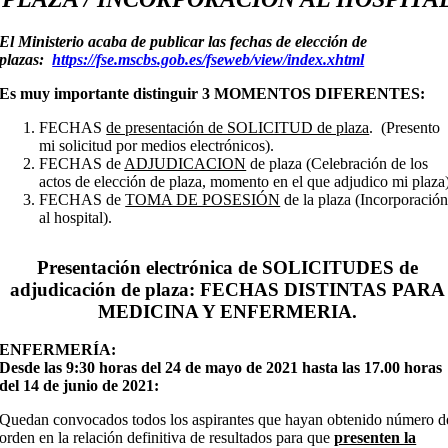
El Ministerio acaba de publicar las fechas de elección de
plazas:
https://fse.mscbs.gob.es/fseweb/view/index.xhtml
Es muy importante distinguir 3 MOMENTOS DIFERENTES:
FECHAS
de presentación de SOLICITUD de plaza
. (Presento
mi solicitud por medios electrónicos).
FECHAS de
ADJUDICACION
de plaza (Celebración de los
actos de elección de plaza, momento en el que adjudico mi plaza)
FECHAS de
TOMA DE POSESIÓN
de la plaza (Incorporació
al hospital).
Presentación electrónica de SOLICITUDES de
adjudicación de plaza: FECHAS DISTINTAS PARA
MEDICINA Y ENFERMERIA.
ENFERMERÍA:
Desde las 9:30 horas del 24 de mayo de 2021 hasta las 17.00 horas
del 14 de junio de 2021:
Quedan convocados todos los aspirantes que hayan obtenido número d
orden en la relación definitiva de resultados para que
presenten la