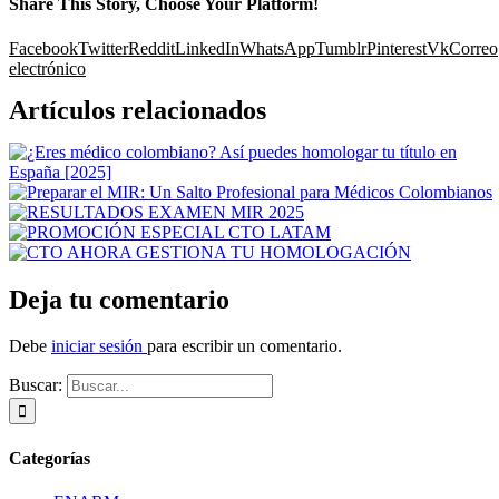
Share This Story, Choose Your Platform!
Facebook
Twitter
Reddit
LinkedIn
WhatsApp
Tumblr
Pinterest
Vk
Correo
electrónico
Artículos relacionados
Deja tu comentario
Debe
iniciar sesión
para escribir un comentario.
Buscar:
Categorías