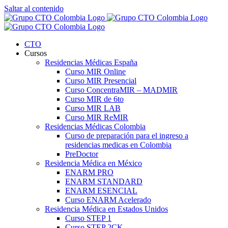
Saltar al contenido
CTO
Cursos
Residencias Médicas España
Curso MIR Online
Curso MIR Presencial
Curso ConcentraMIR – MADMIR
Curso MIR de 6to
Curso MIR LAB
Curso MIR ReMIR
Residencias Médicas Colombia
Curso de preparación para el ingreso a
residencias medicas en Colombia
PreDoctor
Residencia Médica en México
ENARM PRO
ENARM STANDARD
ENARM ESENCIAL
Curso ENARM Acelerado
Residencia Médica en Estados Unidos
Curso STEP 1
Curso STEP 2CK