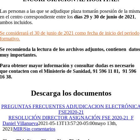
Las personas a las que se adjudique plaza tomarán posesión de la mism
en el centro correspondiente entre los
días 29 y 30 de junio de 2021
,
ambos incluidos.
Se considerará el 30 de junio de 2021 como fecha de inicio del periodo
formativo.
Se recomienda la lectura de los archivos adjuntos, contienen dato
muy importantes.
Para obtener mayor información y consultar dudas es necesario
que contacten con el Ministerio de Sanidad, 91 596 11 81, 91 596
16 38.
Descarga los documentos
PREGUNTAS FRECUENTES ADJUDICACION ELECTRÓNIC
FSE2020-21
RESOLUCIÓN DIRECTOR ASIGNACIÓN FSE 2020-21_F
Daniel Villanueva
2021-05-13T13:57:20-05:00
mayo 13th,
2021
|
MIR
|
Sin comentarios