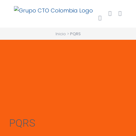
Saltar
al
contenido
Inicio
>
PQRS
PQRS