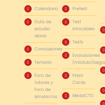
Calendario
Pretest
Guía de
Test
estudio
intocables
diaria
Tests
Conclusiones
Evaluaciones
Temario
(módulo/asign
Foro de
Flash
tutores y
Cards
Foro de
MeddCTO
simulacros