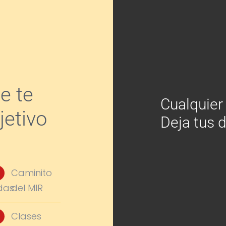
e te
Cualquier
jetivo
Deja tus 
Caminito
das
del MIR
Clases