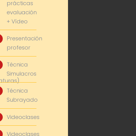
prácticas
evaluación
+ Vídeo
Presentación
profesor
Técnica
Simulacros
aturas)
Técnica
Subrayado
Videoclases
Videoclases