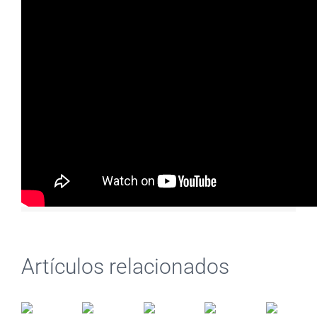
noviembre 26th, 2024
|
MIR
|
Sin comentarios
Share This Story, Choose Your
Platform!
Facebook
Twitter
Reddit
LinkedIn
WhatsApp
Tumblr
Pinterest
Vk
Correo
electrónico
Artículos relacionados