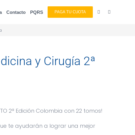
a
Contacto
PQRS
PAGA TU CUOTA
a
icina y Cirugía 2ª
TO 2ª Edición Colombia con 22 tomos!
ue te ayudarán a lograr una mejor