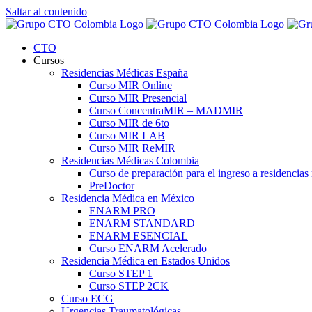
Saltar al contenido
CTO
Cursos
Residencias Médicas España
Curso MIR Online
Curso MIR Presencial
Curso ConcentraMIR – MADMIR
Curso MIR de 6to
Curso MIR LAB
Curso MIR ReMIR
Residencias Médicas Colombia
Curso de preparación para el ingreso a residencia
PreDoctor
Residencia Médica en México
ENARM PRO
ENARM STANDARD
ENARM ESENCIAL
Curso ENARM Acelerado
Residencia Médica en Estados Unidos
Curso STEP 1
Curso STEP 2CK
Curso ECG
Urgencias Traumatológicas