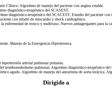
rio Clínico: Algoritmo de manejo del paciente con angina estable.
ritmo diagnóstico-terapéutico del SCASEST.
tmo diagnóstico-terapéutico del SCACEST. Estudio del paciente con infa
aciente con infarto de miocardio y shock cardiogénico.
la enfermedad de tronco y multivaso. Nuevos antiagregantes para la car
stente. Manejo de la Emergencia Hipertensiva.
 hipertensión arterial pulmonar primaria.
l tromboembolismo pulmonar. Algoritmo diagnóstico-terapéutico del t
órtico agudo. Algoritmo de manejo del aneurisma de aorta torácica. Al
Dirigido a