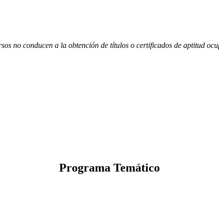
ías de práctica clínica los principales algoritmos diagnóstico-terapéuti
 herramientas para que el clínico pueda acceder a información actualizad
sos no conducen a la obtención de títulos o certificados de aptitud oc
Programa Temático