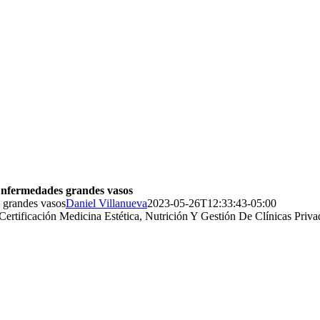
 Enfermedades grandes vasos
s grandes vasos
Daniel Villanueva
2023-05-26T12:33:43-05:00
 jerarquización del conocimiento fundamental de las enfermedad coronar
nocimientos para adquirir una visión integral, organizada e interrelacio
ades para el adecuado manejo y diagnóstico de los pacientes con patolo
 para dar la respuesta adecuada a problemas clínicos frecuentes dentro de 