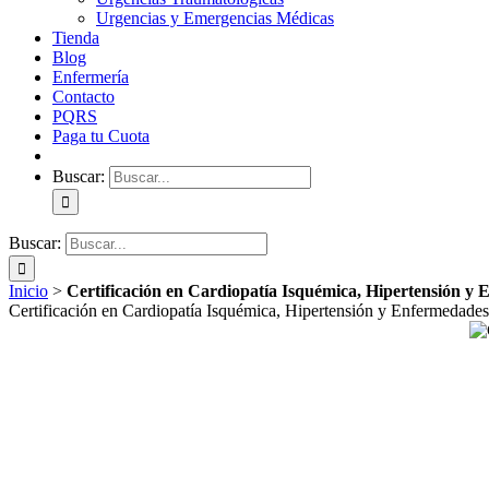
Urgencias y Emergencias Médicas
Tienda
Blog
Enfermería
Contacto
PQRS
Paga tu Cuota
Buscar:
Buscar:
Inicio
>
Certificación en Cardiopatía Isquémica, Hipertensión y
Certificación en Cardiopatía Isquémica, Hipertensión y Enfermedade
• Conseguir la estructuración y
• Desarrollar la capacidad de integración armónica de co
• Adquirir habilid
• Desarrollar las destrezas profesionales