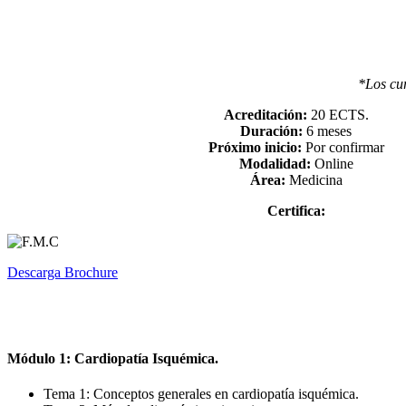
• Actualizar de acuerdo a las últimas gu
• Aportar los medios y las
*Los cur
Acreditación:
20 ECTS.
Duración:
6 meses
Próximo inicio:
Por confirmar
Modalidad:
Online
Área:
Medicina
Certifica:
Descarga Brochure
Módulo 1: Cardiopatía Isquémica.
Tema 1: Conceptos generales en cardiopatía isquémica.