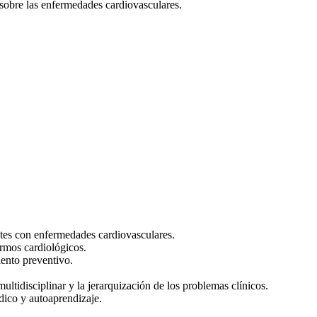
sobre las enfermedades cardiovasculares.
 finalizar este curso, el alumno será capaz 
ntes con enfermedades cardiovasculares.
ermos cardiológicos.
iento preventivo.
ltidisciplinar y la jerarquización de los problemas clínicos.
dico y autoaprendizaje.